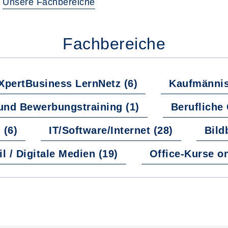
r
Unsere Fachbereiche
Fachbereiche
pertBusiness LernNetz (6)
Kaufmännis
und Bewerbungstraining (1)
Berufliche 
 (6)
IT/Software/Internet (28)
Bild
 / Digitale Medien (19)
Office-Kurse o