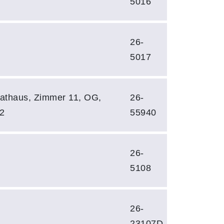
5016
26-
5017
Rathaus, Zimmer 11, OG,
26-
2
55940
26-
5108
26-
23107D