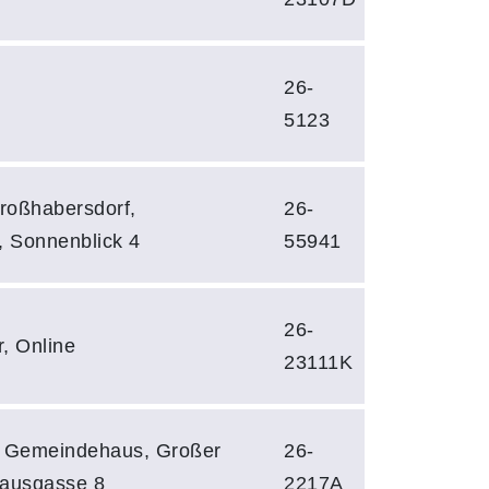
26-
5123
roßhabersdorf,
26-
 Sonnenblick 4
55941
26-
, Online
23111K
. Gemeindehaus, Großer
26-
hausgasse 8
2217A