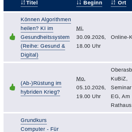
Titel
Beginn
Ort
–
Können Algorithmen
heilen? KI im
Mi.
Gesundheitssystem
30.09.2026,
Online-
(Reihe: Gesund &
18.00 Uhr
Digital)
Oberasb
Mo.
KuBiZ,
(Ab-)Rüstung im
05.10.2026,
Semina
hybriden Krieg?
19.00 Uhr
EG, Am
Rathaus
Grundkurs
Computer - Für