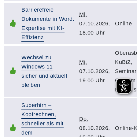
Barrierefreie
Mi.
Dokumente in Word:
07.10.2026,
Online
Expertise mit KI-
18.00 Uhr
Effizienz
Oberasb
Wechsel zu
Mi.
KuBiZ,
Windows 11
07.10.2026,
Semina
sicher und aktuell
19.00 Uhr
OG, Am
bleiben
Rathaus
Superhirn –
Kopfrechnen,
Do.
schneller als mit
08.10.2026,
Online-
dem