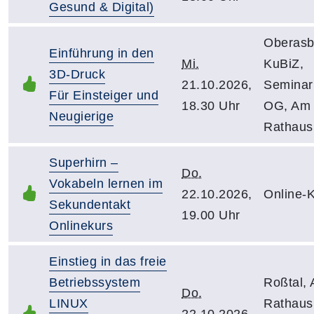
Gesund & Digital)
Oberasb
Einführung in den
Mi.
KuBiZ,
3D-Druck
21.10.2026,
Semina
Für Einsteiger und
18.30 Uhr
OG, Am
Neugierige
Rathaus
Superhirn –
Do.
Vokabeln lernen im
22.10.2026,
Online-
Sekundentakt
19.00 Uhr
Onlinekurs
Einstieg in das freie
Betriebssystem
Roßtal, 
Do.
LINUX
Rathaus
22.10.2026,