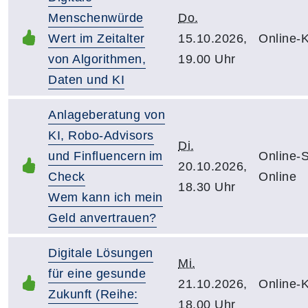
Menschenwürde
Do.
Wert im Zeitalter
15.10.2026,
Online-
von Algorithmen,
19.00 Uhr
Daten und KI
Anlageberatung von
KI, Robo-Advisors
Di.
und Finfluencern im
Online-
20.10.2026,
Check
Online
18.30 Uhr
Wem kann ich mein
Geld anvertrauen?
Digitale Lösungen
Mi.
für eine gesunde
21.10.2026,
Online-
Zukunft (Reihe:
18.00 Uhr