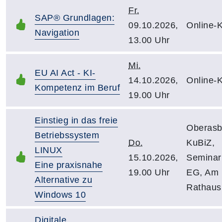
Fr.
SAP® Grundlagen:
09.10.2026,
Online-
Navigation
13.00 Uhr
Mi.
EU AI Act - KI-
14.10.2026,
Online-
Kompetenz im Beruf
19.00 Uhr
Einstieg in das freie
Oberasb
Betriebssystem
Do.
KuBiZ,
LINUX
15.10.2026,
Semina
Eine praxisnahe
19.00 Uhr
EG, Am
Alternative zu
Rathaus
Windows 10
Digitale