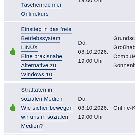
19.00 Uhr
Taschenrechner
Onlinekurs
Einstieg in das freie
Betriebssystem
Grundsc
Do.
LINUX
Großhab
08.10.2026,
Eine praxisnahe
Compute
19.00 Uhr
Alternative zu
Sonnenb
Windows 10
Straftaten in
sozialen Medien
Do.
Wie sicher bewegen
08.10.2026,
Online-
wir uns in sozialen
19.00 Uhr
Medien?