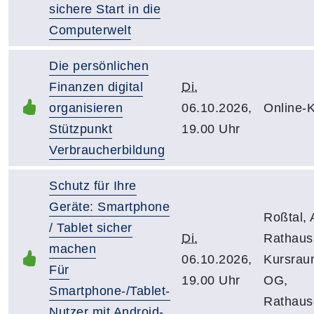
sichere Start in die
Computerwelt
Die persönlichen
Finanzen digital
Di.
organisieren
06.10.2026,
Online-
Stützpunkt
19.00 Uhr
Verbraucherbildung
Schutz für Ihre
Geräte: Smartphone
Roßtal, 
/ Tablet sicher
Di.
Rathaus
machen
06.10.2026,
Kursrau
Für
19.00 Uhr
OG,
Smartphone-/Tablet-
Rathaus
Nutzer mit Android-