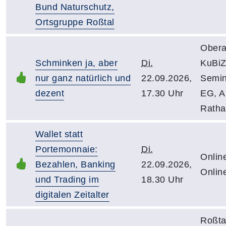
Bund Naturschutz,
Ortsgruppe Roßtal
Obera
Schminken ja, aber
Di.
KuBiZ
nur ganz natürlich und
22.09.2026,
Semi
dezent
17.30 Uhr
EG, 
Ratha
Wallet statt
Portemonnaie:
Di.
Onlin
Bezahlen, Banking
22.09.2026,
Onlin
und Trading im
18.30 Uhr
digitalen Zeitalter
Roßta