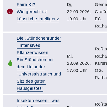
Faire KI?
Di.
Geme
Wie gerecht ist
22.09.2026,
Große
künstliche Intelligenz
19.00 Uhr
EG,
Ratha
Die „Stündchenrunde“
- Intensives
Roßtal
Pflanzenwissen
Mi.
Ratha
Ein Stündchen mit
23.09.2026,
Kursr
dem Holunder
17.00 Uhr
OG,
"Universalstrauch und
Ratha
Sitz des guten
Hausgeistes"
Insekten essen - was
Roßtal