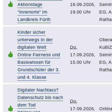
Aktionstage
16.09.2026,
Semi
"Innenorte" im
19.00 Uhr
EG, 
Landkreis Fürth
Ratha
Kinder sicher
unterwegs in der
Obera
digitalen Welt
Do.
KuBiZ
Online Fairness und
17.09.2026,
Semi
Basiswissen für
15.00 Uhr
EG, 
Grundschüler der 3.
Ratha
und 4. Klasse
Digitaler Nachlass?
Datenschutz bis nach
Do.
dem Tod
17.09.2026,
Onlin