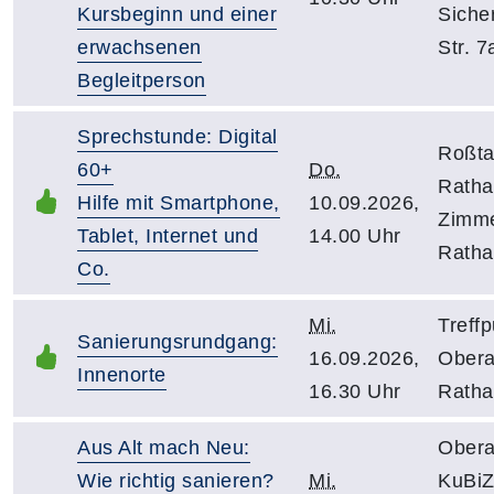
Kursbeginn und einer
Siche
erwachsenen
Str. 7
Begleitperson
Sprechstunde: Digital
Roßtal
60+
Do.
Ratha
Hilfe mit Smartphone,
10.09.2026,
Zimme
Tablet, Internet und
14.00 Uhr
Ratha
Co.
Mi.
Treffp
Sanierungsrundgang:
16.09.2026,
Obera
Innenorte
16.30 Uhr
Ratha
Aus Alt mach Neu:
Obera
Wie richtig sanieren?
Mi.
KuBiZ