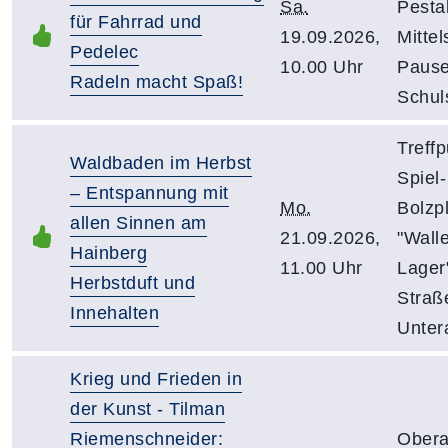
Sa.
Pesta
für Fahrrad und
19.09.2026,
Mittel
Pedelec
10.00 Uhr
Pause
Radeln macht Spaß!
Schuls
Treffp
Waldbaden im Herbst
Spiel-
– Entspannung mit
Mo.
Bolzp
allen Sinnen am
21.09.2026,
"Wall
Hainberg
11.00 Uhr
Lager"
Herbstduft und
Straß
Innehalten
Unter
Krieg und Frieden in
der Kunst - Tilman
Riemenschneider:
Obera