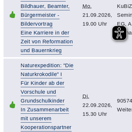
Bildhauer, Beamter,
Mo.
KuBiZ
Bürgermeister -
21.09.2026,
Semi
Bildervortrag
19.00 Uhr
EG, 
Eine Karriere in der
Ratha
Zeit von Reformation
und Bauernkrieg
Naturexpedition: "Die
Naturkrokodile" I
Für Kinder ab der
Vorschule und
Di.
Grundschulkinder
90574
22.09.2026,
In Zusammenarbeit
Weite
15.30 Uhr
mit unserem
Kooperationspartner