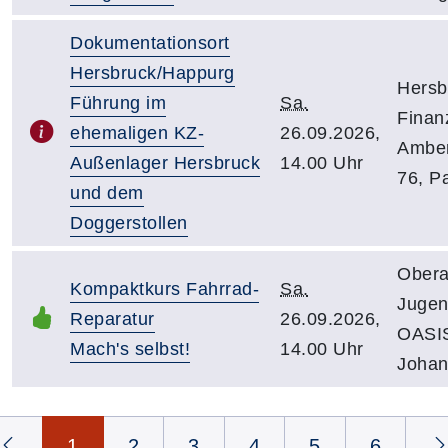
Dokumentationsort
Hersbruck/Happurg
Hersb
Führung im
Sa.
Finan
ehemaligen KZ-
26.09.2026,
Amber
Außenlager Hersbruck
14.00 Uhr
76, P
und dem
Doggerstollen
Obera
Kompaktkurs Fahrrad-
Sa.
Juge
Reparatur
26.09.2026,
OASIS
Mach's selbst!
14.00 Uhr
Johan
Seite 1 von 6
1
2
3
4
5
6