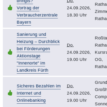
bringts?
Do.
Ratha
Vortrag der
24.09.2026,
Zimme
Verbraucherzentrale
18.30 Uhr
Ratha
Bayern
Sanierung und
Roßtal
Heizung – Durchblick
Do.
Ratha
bei Förderungen
24.09.2026,
Kursr
Aktionstage
19.00 Uhr
OG,
"Innenorte" im
Ratha
Landkreis Fürth
Grund
Sicheres Bezahlen im
Do.
Großh
Internet und
24.09.2026,
Compu
Onlinebanking
19.00 Uhr
Sonne