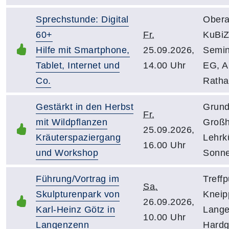
Sprechstunde: Digital
Obera
60+
Fr.
KuBiZ
Hilfe mit Smartphone,
25.09.2026,
Semi
Tablet, Internet und
14.00 Uhr
EG, 
Co.
Ratha
Gestärkt in den Herbst
Grund
Fr.
mit Wildpflanzen
Großh
25.09.2026,
Kräuterspaziergang
Lehrk
16.00 Uhr
und Workshop
Sonne
Führung/Vortrag im
Treffp
Sa.
Skulpturenpark von
Kneip
26.09.2026,
Karl-Heinz Götz in
Lange
10.00 Uhr
Langenzenn
Hardg