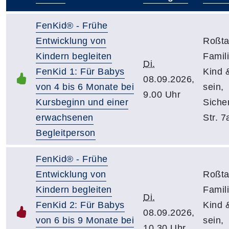
–
FenKid® - Frühe
Entwicklung von
Roßta
Kindern begleiten
Famil
Di.
FenKid 1: Für Babys
Kind 
08.09.2026,
von 4 bis 6 Monate bei
sein,
9.00 Uhr
Kursbeginn und einer
Siche
erwachsenen
Str. 7
Begleitperson
FenKid® - Frühe
Entwicklung von
Roßta
Kindern begleiten
Famil
Di.
FenKid 2: Für Babys
Kind 
08.09.2026,
von 6 bis 9 Monate bei
sein,
10.30 Uhr