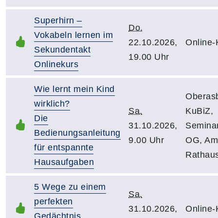
Superhirn –
Do.
Vokabeln lernen im
22.10.2026,
Online-
Sekundentakt
19.00 Uhr
Onlinekurs
Wie lernt mein Kind
Oberas
wirklich?
Sa.
KuBiZ,
Die
31.10.2026,
Semina
Bedienungsanleitung
9.00 Uhr
OG, Am
für entspannte
Rathau
Hausaufgaben
5 Wege zu einem
Sa.
perfekten
31.10.2026,
Online-
Gedächtnis