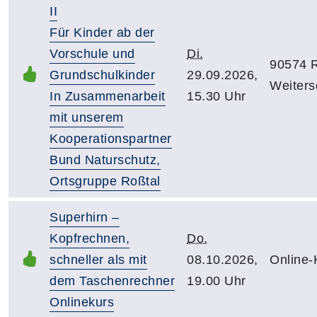
II
Für Kinder ab der
Vorschule und
Di.
90574 R
Grundschulkinder
29.09.2026,
Weiters
In Zusammenarbeit
15.30 Uhr
mit unserem
Kooperationspartner
Bund Naturschutz,
Ortsgruppe Roßtal
Superhirn –
Kopfrechnen,
Do.
schneller als mit
08.10.2026,
Online-
dem Taschenrechner
19.00 Uhr
Onlinekurs