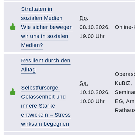
Straftaten in
sozialen Medien
Do.
Wie sicher bewegen
08.10.2026,
Online-
wir uns in sozialen
19.00 Uhr
Medien?
Resilient durch den
Alltag
Oberas
Sa.
KuBiZ,
Selbstfürsorge,
10.10.2026,
Semina
Gelassenheit und
10.00 Uhr
EG, Am
innere Stärke
Rathau
entwickeln – Stress
wirksam begegnen