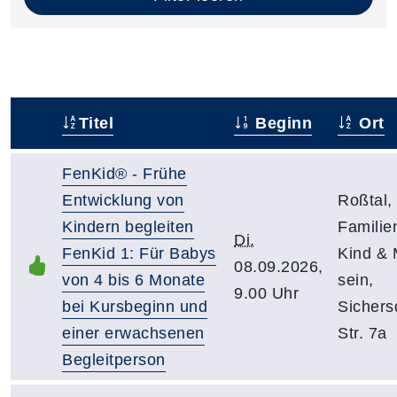
Titel
Beginn
Ort
–
FenKid® - Frühe
Entwicklung von
Roßtal,
Kindern begleiten
Famili
Di.
FenKid 1: Für Babys
Kind &
08.09.2026,
von 4 bis 6 Monate
sein,
9.00 Uhr
bei Kursbeginn und
Sichers
einer erwachsenen
Str. 7a
Begleitperson