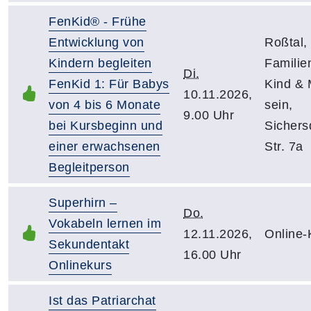
FenKid® - Frühe
Entwicklung von
Roßtal,
Kindern begleiten
Famili
Di.
FenKid 1: Für Babys
Kind &
10.11.2026,
von 4 bis 6 Monate
sein,
9.00 Uhr
bei Kursbeginn und
Sichers
einer erwachsenen
Str. 7a
Begleitperson
Superhirn –
Do.
Vokabeln lernen im
12.11.2026,
Online-
Sekundentakt
16.00 Uhr
Onlinekurs
Ist das Patriarchat