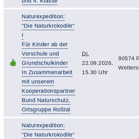
und 4. Klasse
Naturexpedition:
"Die Naturkrokodile"
I
Für Kinder ab der
Vorschule und
Di.
90574 R
Grundschulkinder
22.09.2026,
Weiters
In Zusammenarbeit
15.30 Uhr
mit unserem
Kooperationspartner
Bund Naturschutz,
Ortsgruppe Roßtal
Naturexpedition:
"Die Naturkrokodile"