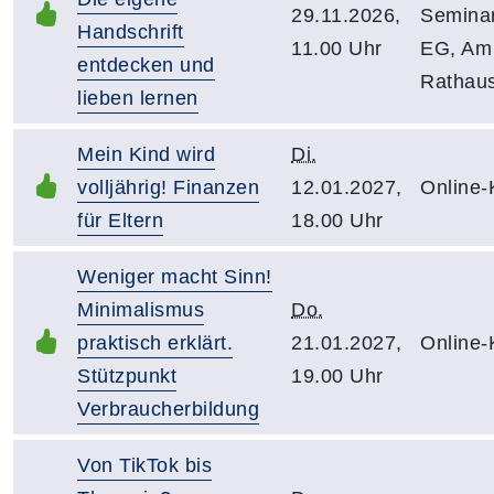
29.11.2026,
Semina
Handschrift
11.00 Uhr
EG, Am
entdecken und
Rathau
lieben lernen
Mein Kind wird
Di.
volljährig! Finanzen
12.01.2027,
Online-
für Eltern
18.00 Uhr
Weniger macht Sinn!
Minimalismus
Do.
praktisch erklärt.
21.01.2027,
Online-
Stützpunkt
19.00 Uhr
Verbraucherbildung
Von TikTok bis