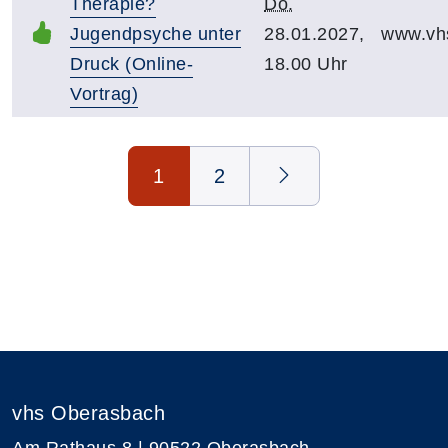
Therapie?
Do.
Jugendpsyche unter
28.01.2027,
www.vh
Druck (Online-
18.00 Uhr
Vortrag)
Seite 1 von 2
1
2
vhs Oberasbach
Am Rathaus 8 | 90522 Oberasbach