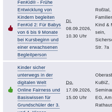
FenKid® - Frühe
Entwicklung von
Roßtal,
Kindern begleiten
Famili
Di.
FenKid 2: Für Babys
Kind &
08.09.2026,
von 6 bis 9 Monate
sein,
10.30 Uhr
bei Kursbeginn und
Sichers
einer erwachsenen
Str. 7a
Begleitperson
Kinder sicher
unterwegs in der
Oberas
digitalen Welt
Do.
KuBiZ,
Online Fairness und
17.09.2026,
Semina
Basiswissen für
15.00 Uhr
EG, Am
Grundschüler der 3.
Rathau