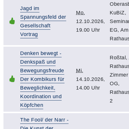
Oberas
Jagd im
Mo.
KuBiZ,
Spannungsfeld der
12.10.2026,
Semina
Gesellschaft
19.00 Uhr
EG, Am
Vortrag
Rathau
Denken bewegt -
Roßtal, 
Denkspaß und
Rathaus
Bewegungsfreude
Mi.
Zimmer 
Der Kombikurs für
14.10.2026,
OG,
Beweglichkeit,
14.00 Uhr
Rathau
Koordination und
2
Köpfchen
The Fool/ der Narr -
Die Kunst der