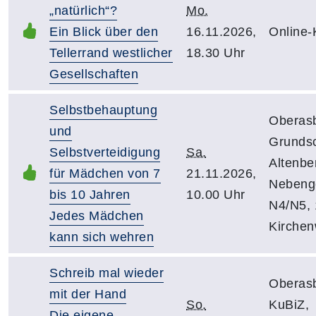
„natürlich“?
Mo.
Ein Blick über den
16.11.2026,
Online-
Tellerrand westlicher
18.30 Uhr
Gesellschaften
Selbstbehauptung
Oberas
und
Grunds
Selbstverteidigung
Sa.
Altenbe
für Mädchen von 7
21.11.2026,
Nebeng
bis 10 Jahren
10.00 Uhr
N4/N5, 
Jedes Mädchen
Kirche
kann sich wehren
Schreib mal wieder
Oberas
mit der Hand
So.
KuBiZ,
Die eigene