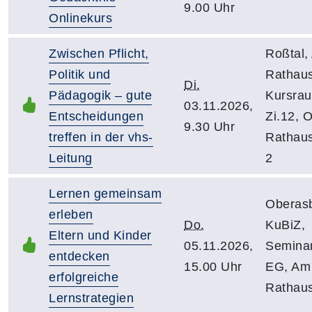
9.00 Uhr
Onlinekurs
Zwischen Pflicht,
Roßtal, 
Politik und
Rathaus
Di.
Pädagogik – gute
Kursra
03.11.2026,
Entscheidungen
Zi.12, 
9.30 Uhr
treffen in der vhs-
Rathau
Leitung
2
Lernen gemeinsam
Oberas
erleben
Do.
KuBiZ,
Eltern und Kinder
05.11.2026,
Semina
entdecken
15.00 Uhr
EG, Am
erfolgreiche
Rathau
Lernstrategien