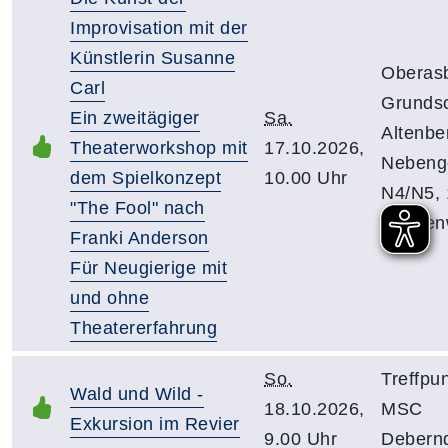
Improvisation mit der
Künstlerin Susanne
Oberas
Carl
Grunds
Ein zweitägiger
Sa.
Altenbe
Theaterworkshop mit
17.10.2026,
Nebeng
dem Spielkonzept
10.00 Uhr
N4/N5, 
"The Fool" nach
Kirche
Franki Anderson
Für Neugierige mit
und ohne
Theatererfahrung
So.
Treffpu
Wald und Wild -
18.10.2026,
MSC
Exkursion im Revier
9.00 Uhr
Debernd