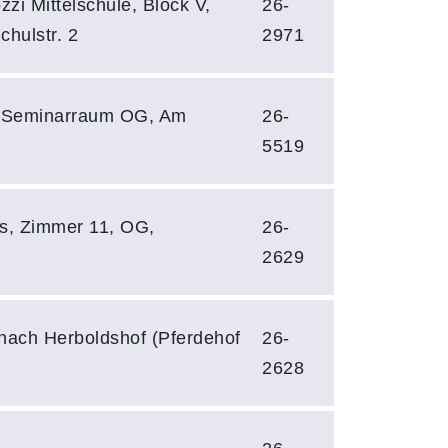
zi Mittelschule, Block V,
26-
hulstr. 2
2971
, Seminarraum OG, Am
26-
5519
us, Zimmer 11, OG,
26-
2629
t nach Herboldshof (Pferdehof
26-
2628