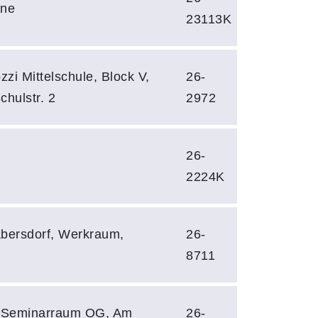
ine
23113K
zi Mittelschule, Block V,
26-
hulstr. 2
2972
26-
2224K
bersdorf, Werkraum,
26-
8711
, Seminarraum OG, Am
26-