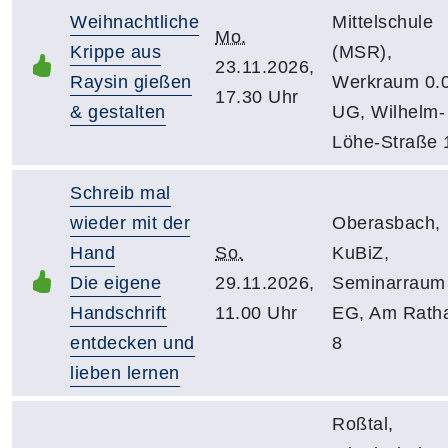
Weihnachtliche
Mittelschule
Mo.
Krippe aus
(MSR),
23.11.2026,
Raysin gießen
Werkraum 0.0
17.30 Uhr
& gestalten
UG, Wilhelm-
Löhe-Straße 
Schreib mal
wieder mit der
Oberasbach,
Hand
So.
KuBiZ,
Die eigene
29.11.2026,
Seminarraum
Handschrift
11.00 Uhr
EG, Am Rath
entdecken und
8
lieben lernen
Roßtal,