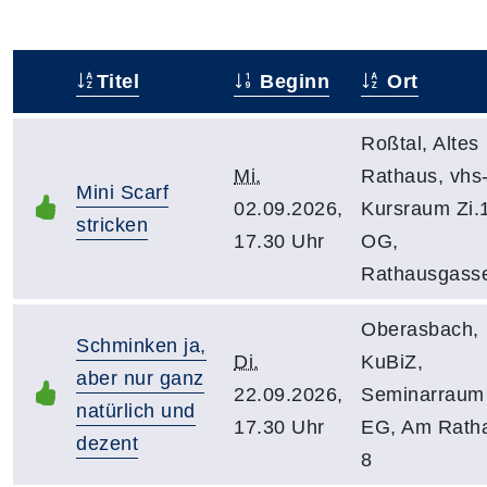
Titel
Beginn
Ort
–
Roßtal, Altes
Mi.
Rathaus, vhs
Mini Scarf
02.09.2026,
Kursraum Zi.
stricken
17.30 Uhr
OG,
Rathausgass
Oberasbach,
Schminken ja,
Di.
KuBiZ,
aber nur ganz
22.09.2026,
Seminarraum
natürlich und
17.30 Uhr
EG, Am Rath
dezent
8