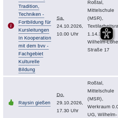
Roßtal,
Tradition,
Mittelschule
Techniken -
Sa.
(MSR),
Fortbildung für
24.10.2026,
Textilarbeits
Kursleitungen
10.00 Uhr
1.14.3, EG,
In Kooperation
Wilhelm-Löhe
mit dem bvv -
Straße 17
Fachgebiet
Kulturelle
Bildung
Roßtal,
Mittelschule
Do.
(MSR),
Raysin gießen
29.10.2026,
Werkraum 0.0
17.30 Uhr
UG, Wilhelm-