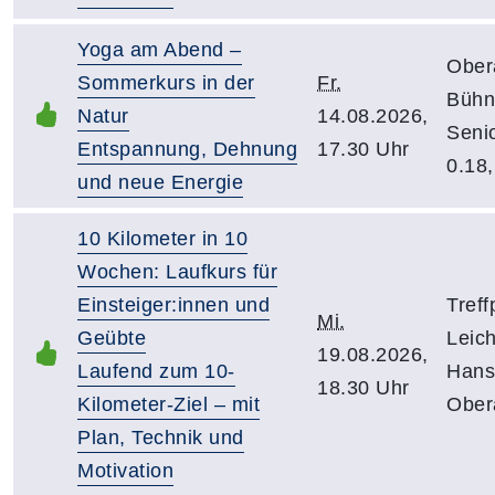
Yoga am Abend –
Ober
Sommerkurs in der
Fr.
Bühn
Natur
14.08.2026,
Seni
Entspannung, Dehnung
17.30 Uhr
0.18,
und neue Energie
10 Kilometer in 10
Wochen: Laufkurs für
Einsteiger:innen und
Treff
Mi.
Geübte
Leich
19.08.2026,
Laufend zum 10-
Hans
18.30 Uhr
Kilometer-Ziel – mit
Ober
Plan, Technik und
Motivation