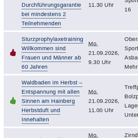
Sport
Durchführungsgarantie
11.30 Uhr
16
bei mindestens 2
Teilnehmenden
Sturzprophylaxetraining
Ober
Mo.
Willkommen sind
Spor
21.09.2026,
Frauen und Männer ab
Asba
9.30 Uhr
60 Jahren
Mehr
Waldbaden im Herbst –
Treff
Entspannung mit allen
Mo.
Bolzp
Sinnen am Hainberg
21.09.2026,
Lager
Herbstduft und
11.00 Uhr
Unte
Innehalten
Mo.
Zirnd