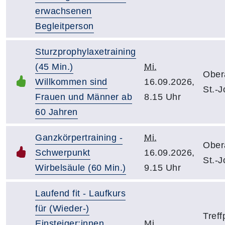
erwachsenen
Begleitperson
Sturzprophylaxetraining
(45 Min.)
Mi.
Ober
Willkommen sind
16.09.2026,
St.-J
Frauen und Männer ab
8.15 Uhr
60 Jahren
Ganzkörpertraining -
Mi.
Ober
Schwerpunkt
16.09.2026,
St.-J
Wirbelsäule (60 Min.)
9.15 Uhr
Laufend fit - Laufkurs
für (Wieder-)
Treff
Einsteiger:innen
Mi.