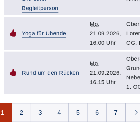
Begleitperson
Mo.
Ober
Yoga für Übende
21.09.2026,
Lore
16.00 Uhr
OG, 
Ober
Mo.
Grun
Rund um den Rücken
21.09.2026,
Nebe
16.15 Uhr
1. O
Seite 1 von 8
1
2
3
4
5
6
7