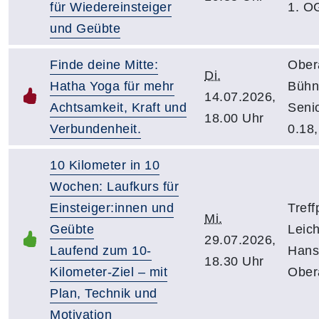
für Wiedereinsteiger
1. O
und Geübte
Finde deine Mitte:
Ober
Di.
Hatha Yoga für mehr
Bühn
14.07.2026,
Achtsamkeit, Kraft und
Seni
18.00 Uhr
Verbundenheit.
0.18,
10 Kilometer in 10
Wochen: Laufkurs für
Einsteiger:innen und
Treff
Mi.
Geübte
Leich
29.07.2026,
Laufend zum 10-
Hans
18.30 Uhr
Kilometer-Ziel – mit
Ober
Plan, Technik und
Motivation