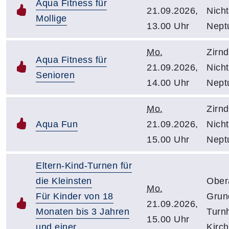
Aqua Fitness für
21.09.2026,
Nich
Mollige
13.00 Uhr
Neptu
Mo.
Zirnd
Aqua Fitness für
21.09.2026,
Nich
Senioren
14.00 Uhr
Neptu
Mo.
Zirnd
Aqua Fun
21.09.2026,
Nich
15.00 Uhr
Neptu
Eltern-Kind-Turnen für
die Kleinsten
Ober
Mo.
Für Kinder von 18
Grun
21.09.2026,
Monaten bis 3 Jahren
Turnh
15.00 Uhr
und einer
Kirc