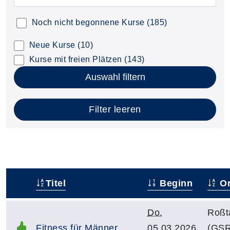
Noch nicht begonnene Kurse
(185)
Neue Kurse
(10)
Kurse mit freien Plätzen
(143)
Auswahl filtern
Filter leeren
Titel
Beginn
Or
–
Do.
Roßt
Fitness für Männer
05.03.2026,
(GSR