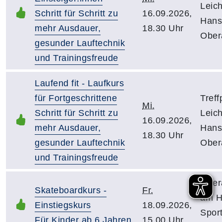
Leich
Schritt für Schritt zu
16.09.2026,
Hans
mehr Ausdauer,
18.30 Uhr
Ober
gesunder Lauftechnik
und Trainingsfreude
Laufend fit - Laufkurs
für Fortgeschrittene
Treff
Mi.
Schritt für Schritt zu
Leich
16.09.2026,
mehr Ausdauer,
Hans
18.30 Uhr
gesunder Lauftechnik
Ober
und Trainingsfreude
Ober
Skateboardkurs -
Fr.
am H
Einstiegskurs
18.09.2026,
Sport
Für Kinder ab 6 Jahren
15.00 Uhr