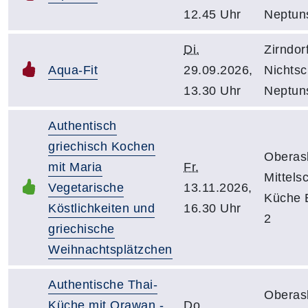
12.45 Uhr
Neptuns
Di.
Zirndor
Aqua-Fit
29.09.2026,
Nichts
13.30 Uhr
Neptuns
Authentisch
griechisch Kochen
Oberasb
mit Maria
Fr.
Mittels
Vegetarische
13.11.2026,
Küche E
Köstlichkeiten und
16.30 Uhr
2
griechische
Weihnachtsplätzchen
Authentische Thai-
Oberasb
Küche mit Orawan -
Do.