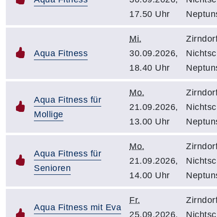
17.50 Uhr
Neptuns
Mi.
Zirndor
Aqua Fitness
30.09.2026,
Nichts
18.40 Uhr
Neptuns
Mo.
Zirndor
Aqua Fitness für
21.09.2026,
Nichts
Mollige
13.00 Uhr
Neptuns
Mo.
Zirndor
Aqua Fitness für
21.09.2026,
Nichts
Senioren
14.00 Uhr
Neptuns
Fr.
Zirndor
Aqua Fitness mit Eva
25.09.2026,
Nichts