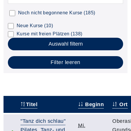
Noch nicht begonnene Kurse
(185)
Neue Kurse
(10)
Kurse mit freien Plätzen
(138)
Auswahl filtern
Filter leeren
Titel
Beginn
Ort
–
"Tanz dich schlau"
Oberas
Mi.
Pilates, Tanz- und
Grundsc