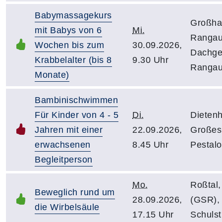
Babymassagekurs
Großha
mit Babys von 6
Mi.
Ranga
Wochen bis zum
30.09.2026,
Dachge
Krabbelalter (bis 8
9.30 Uhr
Rangau
Monate)
Bambinischwimmen
Für Kinder von 4 - 5
Di.
Dietenh
Jahren mit einer
22.09.2026,
Großes
erwachsenen
8.45 Uhr
Pestalo
Begleitperson
Mo.
Roßtal
Beweglich rund um
28.09.2026,
(GSR), 
die Wirbelsäule
17.15 Uhr
Schulst