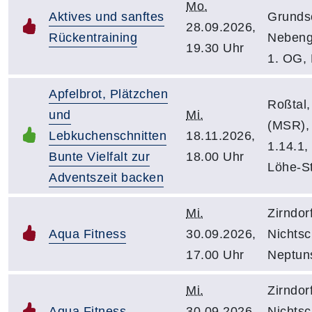
Mo.
Aktives und sanftes
Grundsc
28.09.2026,
Rückentraining
Nebeng
19.30 Uhr
1. OG,
Apfelbrot, Plätzchen
Roßtal,
und
Mi.
(MSR),
Lebkuchenschnitten
18.11.2026,
1.14.1,
Bunte Vielfalt zur
18.00 Uhr
Löhe-S
Adventszeit backen
Mi.
Zirndor
Aqua Fitness
30.09.2026,
Nichts
17.00 Uhr
Neptuns
Mi.
Zirndor
Aqua Fitness
30.09.2026,
Nichts