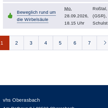
Mo.
Roßtal
Beweglich rund um
28.09.2026,
(GSR), 
die Wirbelsäule
18.15 Uhr
Schulst
Seite 1 von 8
1
2
3
4
5
6
7
vhs Oberasbach