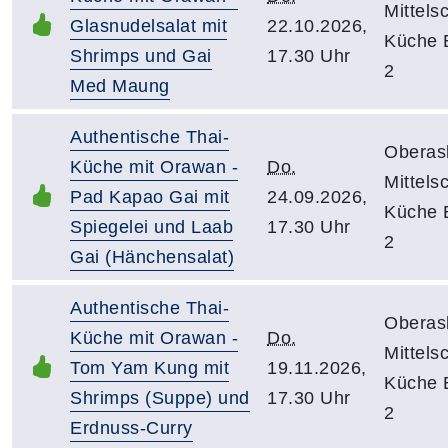
Mittels
Glasnudelsalat mit
22.10.2026,
Küche E
Shrimps und Gai
17.30 Uhr
2
Med Maung
Authentische Thai-
Oberasb
Küche mit Orawan -
Do.
Mittels
Pad Kapao Gai mit
24.09.2026,
Küche E
Spiegelei und Laab
17.30 Uhr
2
Gai (Hänchensalat)
Authentische Thai-
Oberasb
Küche mit Orawan -
Do.
Mittels
Tom Yam Kung mit
19.11.2026,
Küche E
Shrimps (Suppe) und
17.30 Uhr
2
Erdnuss-Curry