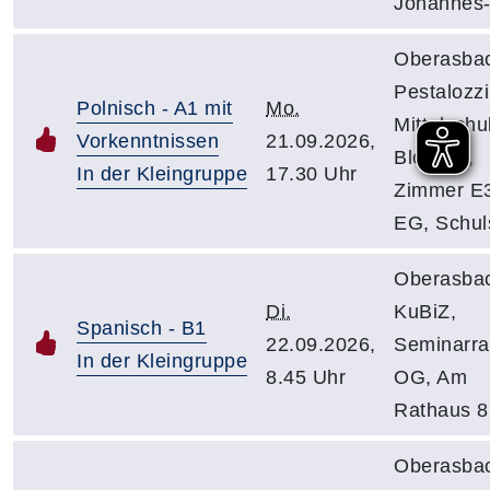
Johannes-
Oberasba
Pestalozzi
Polnisch - A1 mit
Mo.
Mittelschu
Vorkenntnissen
21.09.2026,
Block IV,
In der Kleingruppe
17.30 Uhr
Zimmer E
EG, Schuls
Oberasba
Di.
KuBiZ,
Spanisch - B1
22.09.2026,
Seminarr
In der Kleingruppe
8.45 Uhr
OG, Am
Rathaus 8
Oberasba