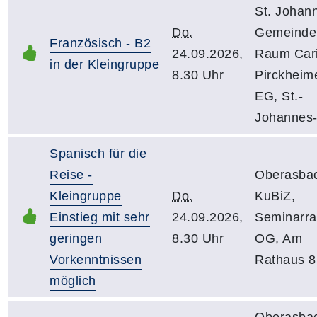
St. Johan
Do.
Gemeinde
Französisch - B2
24.09.2026,
Raum Cari
in der Kleingruppe
8.30 Uhr
Pirckheime
EG, St.-
Johannes-
Spanisch für die
Reise -
Oberasba
Kleingruppe
Do.
KuBiZ,
Einstieg mit sehr
24.09.2026,
Seminarr
geringen
8.30 Uhr
OG, Am
Vorkenntnissen
Rathaus 8
möglich
Oberasba