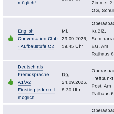
möglich!
Zimmer 2.6
OG, Schuls
Oberasba
English
Mi.
KuBiZ,
Conversation Club
23.09.2026,
Seminarr
- Aufbaustufe C2
19.45 Uhr
EG, Am
Rathaus 8
Deutsch als
Oberasba
Fremdsprache
Do.
Treffpunkt
A1/A2
24.09.2026,
Post, Am
Einstieg jederzeit
8.30 Uhr
Rathaus 6
möglich
Oberasba