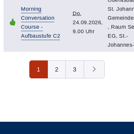
Morning
St. Johan
Do.
Conversation
Gemeinde
24.09.2026,
Course -
, Raum Se
9.00 Uhr
Aufbaustufe C2
EG, St.-
Johannes-
Seite 1 von 3
1
2
3