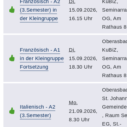
Französisch - A2
Di.
KuBiZ,
(3.Semester) in
15.09.2026,
Seminarr
der Kleingruppe
16.15 Uhr
OG, Am
Rathaus 8
Oberasba
Französisch - A1
Di.
KuBiZ,
in der Kleingruppe
15.09.2026,
Seminarr
Fortsetzung
18.30 Uhr
OG, Am
Rathaus 8
Oberasba
St. Johan
Mo.
Italienisch - A2
Gemeinde
21.09.2026,
(3.Semester)
, Raum Se
8.30 Uhr
EG, St.-