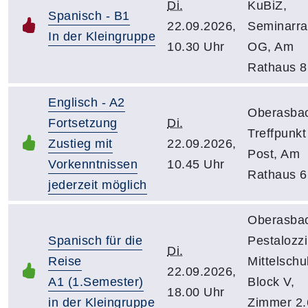
Di.
KuBiZ,
Spanisch - B1
22.09.2026,
Seminarr
In der Kleingruppe
10.30 Uhr
OG, Am
Rathaus 8
Englisch - A2
Oberasba
Fortsetzung
Di.
Treffpunkt
Zustieg mit
22.09.2026,
Post, Am
Vorkenntnissen
10.45 Uhr
Rathaus 6
jederzeit möglich
Oberasba
Spanisch für die
Pestalozzi
Di.
Reise
Mittelschu
22.09.2026,
A1 (1.Semester)
Block V,
18.00 Uhr
in der Kleingruppe
Zimmer 2.6