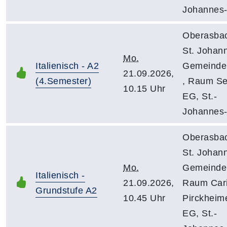
Johannes-
Oberasba
St. Johan
Mo.
Italienisch - A2
Gemeinde
21.09.2026,
(4.Semester)
, Raum Se
10.15 Uhr
EG, St.-
Johannes-
Oberasba
St. Johan
Mo.
Gemeinde
Italienisch -
21.09.2026,
Raum Cari
Grundstufe A2
10.45 Uhr
Pirckheime
EG, St.-