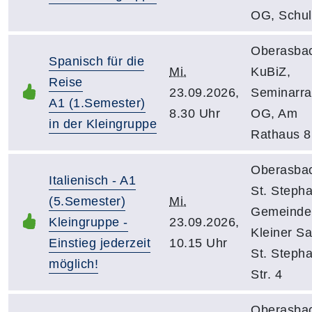
OG, Schuls
Oberasba
Spanisch für die
Mi.
KuBiZ,
Reise
23.09.2026,
Seminarr
A1 (1.Semester)
8.30 Uhr
OG, Am
in der Kleingruppe
Rathaus 8
Oberasba
Italienisch - A1
St. Steph
(5.Semester)
Mi.
Gemeinde
Kleingruppe -
23.09.2026,
Kleiner Sa
Einstieg jederzeit
10.15 Uhr
St. Steph
möglich!
Str. 4
Oberasba