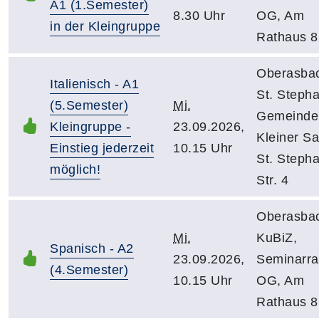
A1 (1.Semester)
8.30 Uhr
OG, Am
in der Kleingruppe
Rathaus 8
Oberasba
Italienisch - A1
St. Steph
(5.Semester)
Mi.
Gemeinde
Kleingruppe -
23.09.2026,
Kleiner Sa
Einstieg jederzeit
10.15 Uhr
St. Steph
möglich!
Str. 4
Oberasba
Mi.
KuBiZ,
Spanisch - A2
23.09.2026,
Seminarr
(4.Semester)
10.15 Uhr
OG, Am
Rathaus 8