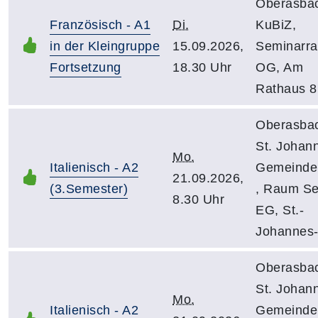
Oberasba
Französisch - A1
Di.
KuBiZ,
in der Kleingruppe
15.09.2026,
Seminarr
Fortsetzung
18.30 Uhr
OG, Am
Rathaus 8
Oberasba
St. Johan
Mo.
Italienisch - A2
Gemeinde
21.09.2026,
(3.Semester)
, Raum Se
8.30 Uhr
EG, St.-
Johannes-
Oberasba
St. Johan
Mo.
Italienisch - A2
Gemeinde