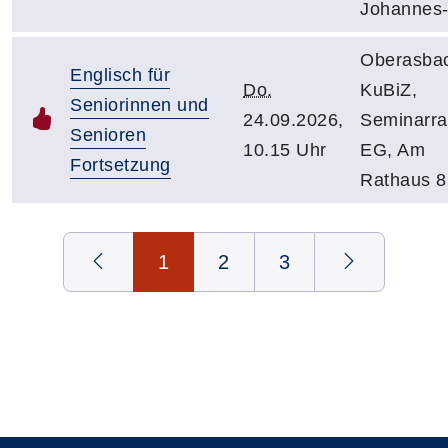
Johannes-
Oberasba
Englisch für
Do.
KuBiZ,
Seniorinnen und
24.09.2026,
Seminarr
Senioren
10.15 Uhr
EG, Am
Fortsetzung
Rathaus 8
Seite 1 von 3
1
2
3