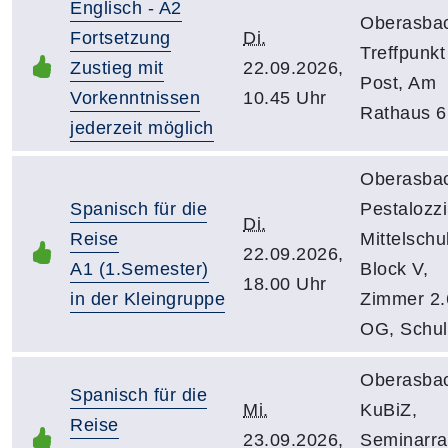
Englisch - A2
Oberasba
Fortsetzung
Di.
Treffpunkt
Zustieg mit
22.09.2026,
Post, Am
Vorkenntnissen
10.45 Uhr
Rathaus 6
jederzeit möglich
Oberasba
Spanisch für die
Pestalozzi
Di.
Reise
Mittelschu
22.09.2026,
A1 (1.Semester)
Block V,
18.00 Uhr
in der Kleingruppe
Zimmer 2.6
OG, Schuls
Oberasba
Spanisch für die
Mi.
KuBiZ,
Reise
23.09.2026,
Seminarr