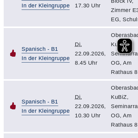
Block IV,
In der Kleingruppe
17.30 Uhr
Zimmer E
EG, Schuls
Oberasba
Di.
KuBiZ,
Spanisch - B1
22.09.2026,
Seminarr
In der Kleingruppe
8.45 Uhr
OG, Am
Rathaus 8
Oberasba
Di.
KuBiZ,
Spanisch - B1
22.09.2026,
Seminarr
In der Kleingruppe
10.30 Uhr
OG, Am
Rathaus 8