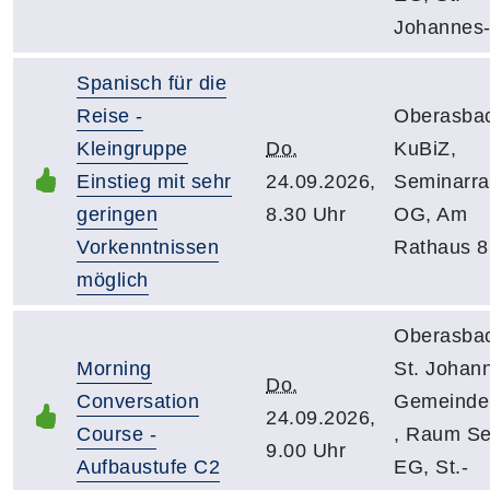
Johannes-
Spanisch für die
Reise -
Oberasba
Kleingruppe
Do.
KuBiZ,
Einstieg mit sehr
24.09.2026,
Seminarr
geringen
8.30 Uhr
OG, Am
Vorkenntnissen
Rathaus 8
möglich
Oberasba
Morning
St. Johan
Do.
Conversation
Gemeinde
24.09.2026,
Course -
, Raum Se
9.00 Uhr
Aufbaustufe C2
EG, St.-