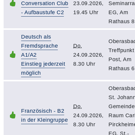
Conversation Club
23.09.2026,
Seminarr
- Aufbaustufe C2
19.45 Uhr
EG, Am
Rathaus 8
Deutsch als
Oberasba
Fremdsprache
Do.
Treffpunkt
A1/A2
24.09.2026,
Post, Am
Einstieg jederzeit
8.30 Uhr
Rathaus 6
möglich
Oberasba
St. Johan
Do.
Gemeinde
Französisch - B2
24.09.2026,
Raum Cari
in der Kleingruppe
8.30 Uhr
Pirckheime
EG, St.-