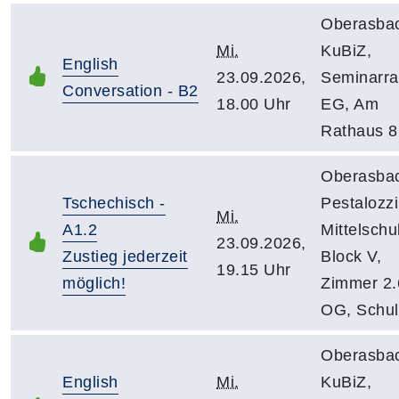
Oberasba
Mi.
KuBiZ,
English
23.09.2026,
Seminarr
Conversation - B2
18.00 Uhr
EG, Am
Rathaus 8
Oberasba
Tschechisch -
Pestalozzi
Mi.
A1.2
Mittelschu
23.09.2026,
Zustieg jederzeit
Block V,
19.15 Uhr
möglich!
Zimmer 2.6
OG, Schuls
Oberasba
English
Mi.
KuBiZ,