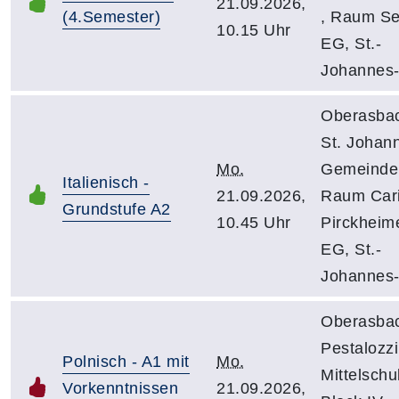
21.09.2026,
(4.Semester)
, Raum Se
10.15 Uhr
EG, St.-
Johannes-
Oberasba
St. Johan
Mo.
Gemeinde
Italienisch -
21.09.2026,
Raum Cari
Grundstufe A2
10.45 Uhr
Pirckheime
EG, St.-
Johannes-
Oberasba
Pestalozzi
Polnisch - A1 mit
Mo.
Mittelschu
Vorkenntnissen
21.09.2026,