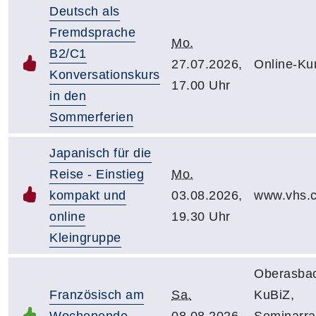
Deutsch als
Fremdsprache
Mo.
B2/C1
27.07.2026,
Online-Ku
Konversationskurs
17.00 Uhr
in den
Sommerferien
Japanisch für die
Reise - Einstieg
Mo.
kompakt und
03.08.2026,
www.vhs.c
online
19.30 Uhr
Kleingruppe
Oberasba
Französisch am
Sa.
KuBiZ,
Wochenende
08.08.2026,
Seminarr