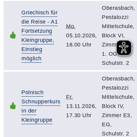
Oberasbach,
Griechisch für
Pestalozzi
die Reise - A1
Mo.
Mittelschule,
Fortsetzung
05.10.2026,
Block VI,
Kleingruppe,
18.00 Uhr
Zimmer 1.5,
Einstieg
1. OG,
möglich
Schulstr. 2
Oberasbach,
Pestalozzi
Polnisch
Fr.
Mittelschule,
Schnupperkurs
13.11.2026,
Block IV,
In der
17.30 Uhr
Zimmer E3,
Kleingruppe
EG,
Schulstr. 2