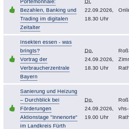
Portemonnaie:
Di.
Bezahlen, Banking und
22.09.2026,
Onli
Trading im digitalen
18.30 Uhr
Zeitalter
Insekten essen - was
bringts?
Do.
Roßt
Vortrag der
24.09.2026,
Zim
Verbraucherzentrale
18.30 Uhr
Rat
Bayern
Sanierung und Heizung
– Durchblick bei
Do.
Roßt
Förderungen
24.09.2026,
vhs-
Aktionstage "Innenorte"
19.00 Uhr
Rat
im Landkreis Fürth