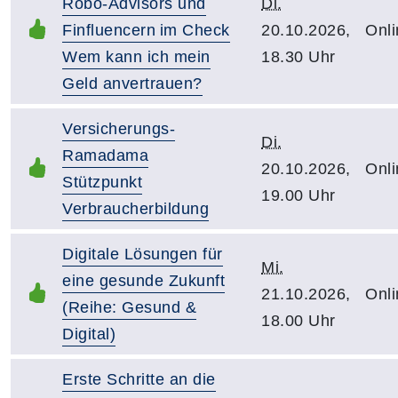
Robo-Advisors und
Di.
Finfluencern im Check
20.10.2026,
Onli
Wem kann ich mein
18.30 Uhr
Geld anvertrauen?
Versicherungs-
Di.
Ramadama
20.10.2026,
Onli
Stützpunkt
19.00 Uhr
Verbraucherbildung
Digitale Lösungen für
Mi.
eine gesunde Zukunft
21.10.2026,
Onli
(Reihe: Gesund &
18.00 Uhr
Digital)
Erste Schritte an die