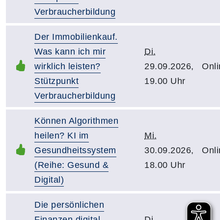
Verbraucherbildung
Der Immobilienkauf.
Was kann ich mir
Di.
wirklich leisten?
29.09.2026,
Onli
Stützpunkt
19.00 Uhr
Verbraucherbildung
Können Algorithmen
heilen? KI im
Mi.
Gesundheitssystem
30.09.2026,
Onli
(Reihe: Gesund &
18.00 Uhr
Digital)
Die persönlichen
Finanzen digital
Di.