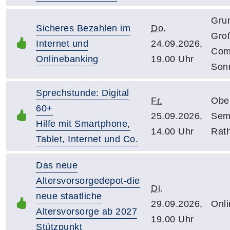
Gru
Sicheres Bezahlen im
Do.
Gro
Internet und
24.09.2026,
Com
Onlinebanking
19.00 Uhr
Sonn
Sprechstunde: Digital
Fr.
Obe
60+
25.09.2026,
Sem
Hilfe mit Smartphone,
14.00 Uhr
Rat
Tablet, Internet und Co.
Das neue
Altersvorsorgedepot-die
Di.
neue staatliche
29.09.2026,
Onli
Altersvorsorge ab 2027
19.00 Uhr
Stützpunkt