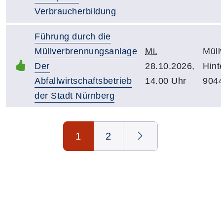
Verbraucherbildung
Führung durch die
Müllverbrennungsanlage
Mi.
Mül
Der
28.10.2026,
Hint
Abfallwirtschaftsbetrieb
14.00 Uhr
904
der Stadt Nürnberg
Seite 1 von 2
1
2