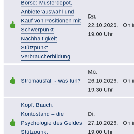
Börse: Musterdepot,
Anbieterauswahl und
Do.
Kauf von Positionen mit
22.10.2026,
Onli
Schwerpunkt
19.00 Uhr
Nachhaltigkeit
Stützpunkt
Verbraucherbildung
Mo.
Stromausfall - was tun?
26.10.2026,
Onli
19.30 Uhr
Kopf, Bauch,
Kontostand – die
Di.
Psychologie des Geldes
27.10.2026,
Onli
Stützpunkt
19.00 Uhr