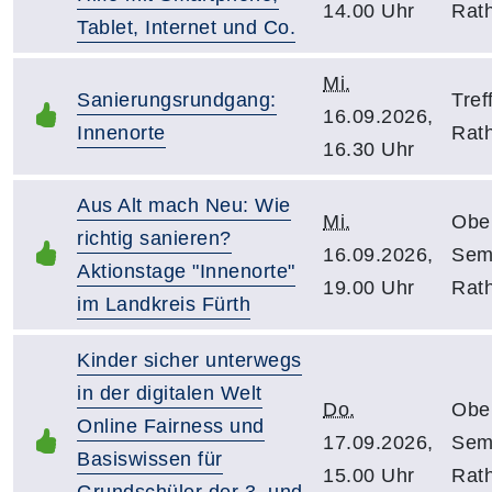
14.00 Uhr
Rat
Tablet, Internet und Co.
Mi.
Sanierungsrundgang:
Tref
16.09.2026,
Innenorte
Rat
16.30 Uhr
Aus Alt mach Neu: Wie
Mi.
Obe
richtig sanieren?
16.09.2026,
Sem
Aktionstage "Innenorte"
19.00 Uhr
Rat
im Landkreis Fürth
Kinder sicher unterwegs
in der digitalen Welt
Do.
Obe
Online Fairness und
17.09.2026,
Sem
Basiswissen für
15.00 Uhr
Rat
Grundschüler der 3. und