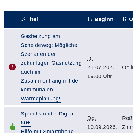
Titel
Beginn
O
–
Gasheizung am
Scheideweg: Mögliche
Szenarien der
Di.
zukünftigen Gasnutzung
21.07.2026,
Onli
auch im
19.00 Uhr
Zusammenhang mit der
kommunalen
Wärmeplanung!
Sprechstunde: Digital
Do.
Roßt
60+
10.09.2026,
Zim
Hilfe mit Smartphone,