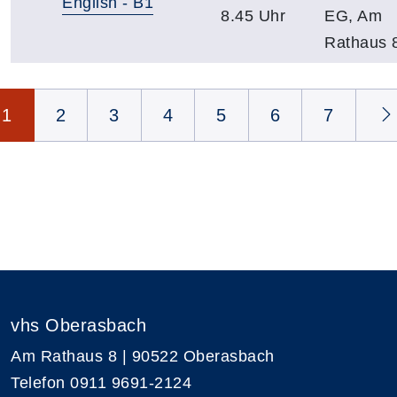
English - B1
8.45 Uhr
EG, Am
Rathaus 
Seite 1 von 19
1
2
3
4
5
6
7
vhs Oberasbach
Am Rathaus 8 | 90522 Oberasbach
Telefon 0911 9691-2124