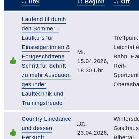
Titel
Beginn
Ort
–
Laufend fit durch
den Sommer -
Laufkurs für
Treffpunk
Einsteiger:innen &
Leichtatle
Mi.
Fortgeschrittene
Bahn, Ha
15.04.2026,
Schritt für Schritt
Reif-
18.30 Uhr
zu mehr Ausdauer,
Sportzen
gesunder
Oberasb
Lauftechnik und
Trainingsfreude
Country Linedance
Wintersdo
Do.
und dessen
Gasthau
23.04.2026,
Herkunft
Bibertal,