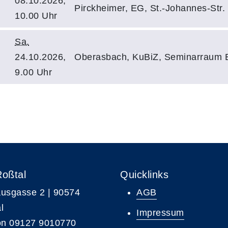
08.10.2026,
Pirckheimer, EG, St.-Johannes-Str.
10.00 Uhr
Sa.
24.10.2026,
Oberasbach, KuBiZ, Seminarraum 
9.00 Uhr
Roßtal
Quicklinks
usgasse 2 | 90574
AGB
l
Impressum
on 09127 9010770