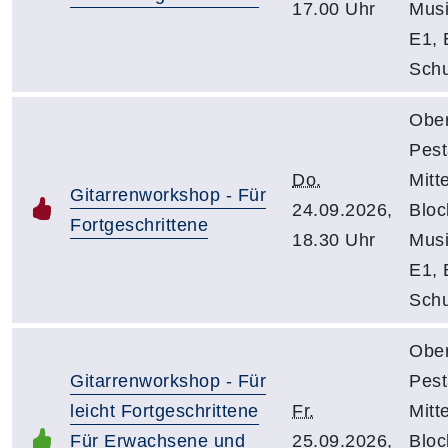
17.00 Uhr
Mus
E1, 
Schu
Obe
Pest
Do.
Mitt
Gitarrenworkshop - Für
24.09.2026,
Bloc
Fortgeschrittene
18.30 Uhr
Mus
E1, 
Schu
Obe
Gitarrenworkshop - Für
Pest
leicht Fortgeschrittene
Fr.
Mitt
Für Erwachsene und
25.09.2026,
Bloc