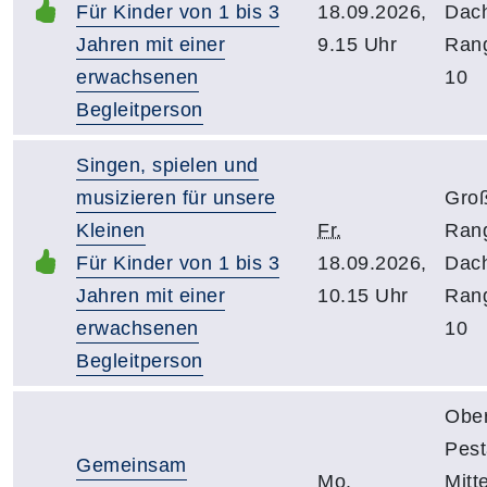
Für Kinder von 1 bis 3
18.09.2026,
Dac
Jahren mit einer
9.15 Uhr
Ran
erwachsenen
10
Begleitperson
Singen, spielen und
musizieren für unsere
Groß
Kleinen
Fr.
Ran
Für Kinder von 1 bis 3
18.09.2026,
Dac
Jahren mit einer
10.15 Uhr
Ran
erwachsenen
10
Begleitperson
Obe
Pest
Gemeinsam
Mo.
Mitt