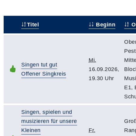
Titel
Beginn
O
–
Obe
Pest
Mi.
Mitt
Singen tut gut
16.09.2026,
Bloc
Offener Singkreis
19.30 Uhr
Mus
E1, 
Schu
Singen, spielen und
musizieren für unsere
Groß
Kleinen
Fr.
Ran