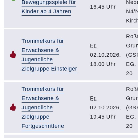
Bewegungsspiele für
Neb
16.45 Uhr
Kinder ab 4 Jahren
N4/N
Kirc
Roßt
Trommelkurs für
Fr.
Gru
Erwachsene &
02.10.2026,
(GSR
Jugendliche
18.00 Uhr
EG, 
Zielgruppe Einsteiger
20
Trommelkurs für
Roßt
Erwachsene &
Fr.
Gru
Jugendliche
02.10.2026,
(GSR
Zielgruppe
19.45 Uhr
EG, 
Fortgeschrittene
20