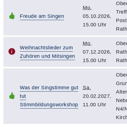
Obe
Mo.
Tref
Freude am Singen
05.10.2026,
Post
15.00 Uhr
Rath
Mo.
Obe
Weihnachtslieder zum
07.12.2026,
Rath
Zuhören und Mitsingen
15.00 Uhr
Rath
Obe
Gru
Was der Singstimme gut
Sa.
Alte
tut
20.02.2027,
Neb
Stimmbildungsworkshop
11.00 Uhr
N4/N
Kirc