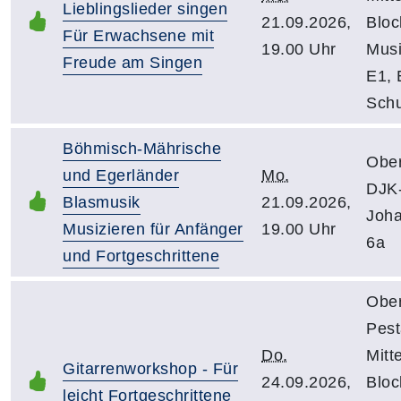
Lieblingslieder singen
21.09.2026,
Bloc
Für Erwachsene mit
19.00 Uhr
Mus
Freude am Singen
E1, 
Schu
Böhmisch-Mährische
Obe
und Egerländer
Mo.
DJK-
Blasmusik
21.09.2026,
Joha
Musizieren für Anfänger
19.00 Uhr
6a
und Fortgeschrittene
Obe
Pest
Do.
Mitt
Gitarrenworkshop - Für
24.09.2026,
Bloc
leicht Fortgeschrittene