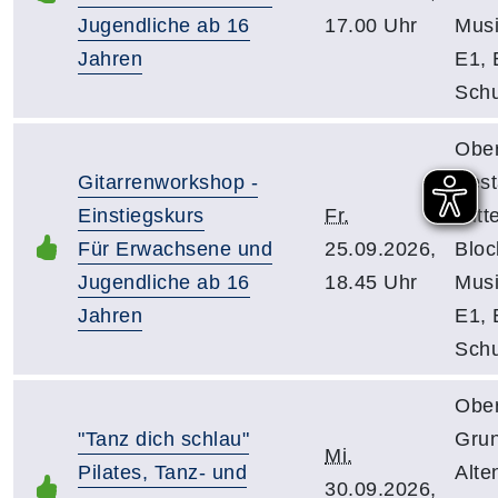
Jugendliche ab 16
17.00 Uhr
Mus
Jahren
E1, 
Schu
Obe
Gitarrenworkshop -
Pest
Einstiegskurs
Fr.
Mitt
Für Erwachsene und
25.09.2026,
Bloc
Jugendliche ab 16
18.45 Uhr
Mus
Jahren
E1, 
Schu
Obe
"Tanz dich schlau"
Gru
Mi.
Pilates, Tanz- und
Alte
30.09.2026,