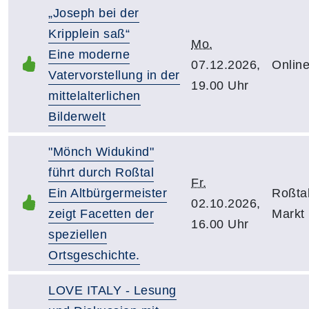
„Joseph bei der
Kripplein saß“
Mo.
Eine moderne
07.12.2026,
Onlin
Vatervorstellung in der
19.00 Uhr
mittelalterlichen
Bilderwelt
"Mönch Widukind"
führt durch Roßtal
Fr.
Ein Altbürgermeister
Roßtal
02.10.2026,
zeigt Facetten der
Markt
16.00 Uhr
speziellen
Ortsgeschichte.
LOVE ITALY - Lesung