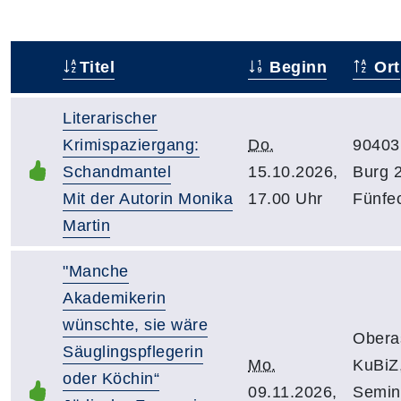
Titel
Beginn
Ort
–
Literarischer
Krimispaziergang:
Do.
90403
Schandmantel
15.10.2026,
Burg 2
Mit der Autorin Monika
17.00 Uhr
Fünfe
Martin
"Manche
Akademikerin
wünschte, sie wäre
Obera
Säuglingspflegerin
Mo.
KuBiZ
oder Köchin“
09.11.2026,
Semin