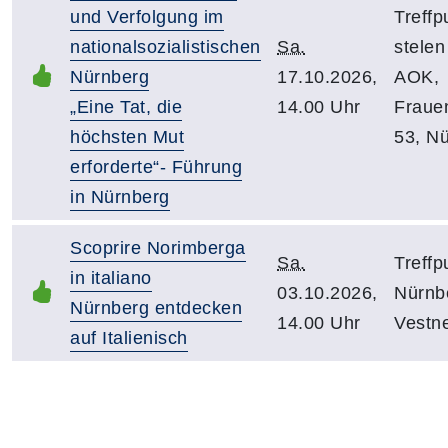
und Verfolgung im
Treffp
nationalsozialistischen
Sa.
stele
Nürnberg
17.10.2026,
AOK,
„Eine Tat, die
14.00 Uhr
Fraue
höchsten Mut
53, N
erforderte“- Führung
in Nürnberg
Scoprire Norimberga
Sa.
Treffp
in italiano
03.10.2026,
Nürnb
Nürnberg entdecken
14.00 Uhr
Vestn
auf Italienisch