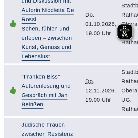
und Diskussion mit
Stadtb
Autorin Nicoletta De
Do.
Ratha
Rossi
01.10.2026,
Obera
Sehen, fühlen und
19.00 Uhr
UG,
erleben – zwischen
Ratha
Kunst, Genuss und
Lebenslust
Stadtb
"Franken Biss"
Do.
Ratha
Autorenlesung und
12.11.2026,
Obera
Gespräch mit Jan
19.00 Uhr
UG,
Beinßen
Ratha
Jüdische Frauen
zwischen Resistenz