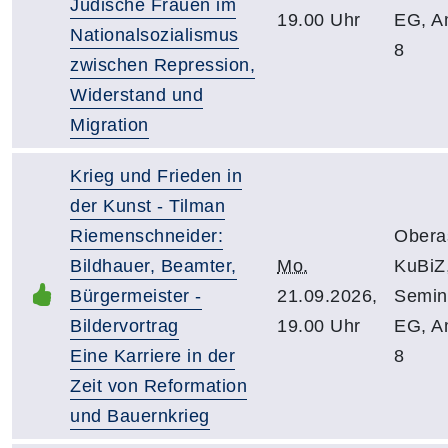
Jüdische Frauen im
19.00 Uhr
EG, A
Nationalsozialismus
8
zwischen Repression,
Widerstand und
Migration
Krieg und Frieden in
der Kunst - Tilman
Riemenschneider:
Obera
Bildhauer, Beamter,
Mo.
KuBiZ
Bürgermeister -
21.09.2026,
Semin
Bildervortrag
19.00 Uhr
EG, A
Eine Karriere in der
8
Zeit von Reformation
und Bauernkrieg