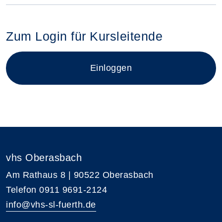
Zum Login für Kursleitende
Login für Kursleitende im neue
Einloggen
vhs Oberasbach
Am Rathaus 8 | 90522 Oberasbach
Telefon 0911 9691-2124
info@vhs-sl-fuerth.de