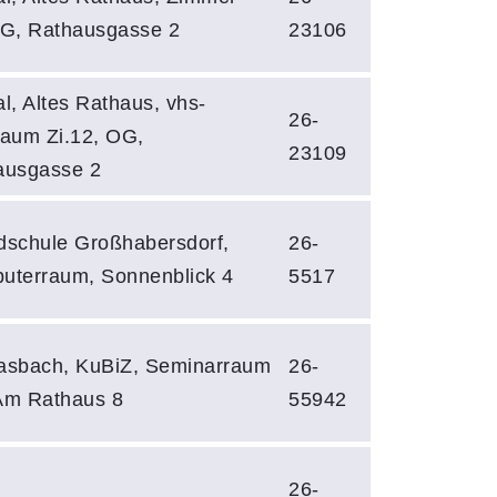
OG, Rathausgasse 2
23106
l, Altes Rathaus, vhs-
26-
raum Zi.12, OG,
23109
ausgasse 2
dschule Großhabersdorf,
26-
uterraum, Sonnenblick 4
5517
asbach, KuBiZ, Seminarraum
26-
Am Rathaus 8
55942
26-