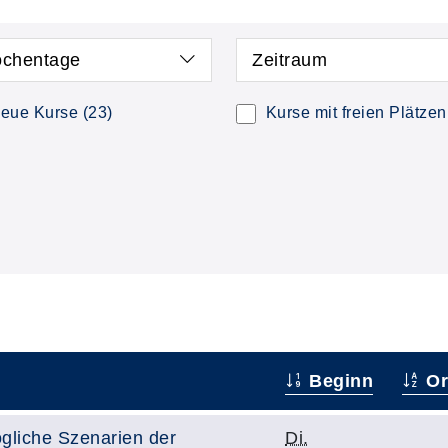
chentage
Zeitraum
eue Kurse
(23)
Kurse mit freien Plätzen
Beginn
Or
liche Szenarien der
Di.