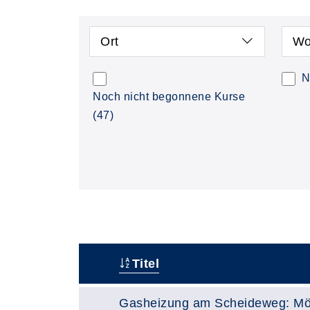
Ort
Wo
N
Noch nicht begonnene Kurse
(47)
Titel
–
Gasheizung am Scheideweg: Mög