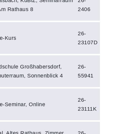
asbach, KuBiZ, Seminarraum
26-
Am Rathaus 8
2406
26-
e-Kurs
23107D
dschule Großhabersdorf,
26-
uterraum, Sonnenblick 4
55941
26-
e-Seminar, Online
23111K
l, Altes Rathaus, Zimmer
26-