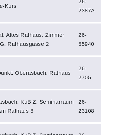
26-
e-Kurs
2387A
l, Altes Rathaus, Zimmer
26-
OG, Rathausgasse 2
55940
26-
punkt: Oberasbach, Rathaus
2705
asbach, KuBiZ, Seminarraum
26-
Am Rathaus 8
23108