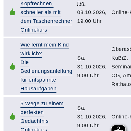
Kopfrechnen,
Do.
schneller als mit
08.10.2026,
Online-
dem Taschenrechner
19.00 Uhr
Onlinekurs
Wie lernt mein Kind
Oberas
wirklich?
Sa.
KuBiZ,
Die
31.10.2026,
Semina
Bedienungsanleitung
9.00 Uhr
OG, Am
für entspannte
Rathau
Hausaufgaben
5 Wege zu einem
Sa.
perfekten
31.10.2026,
Online-
Gedächtnis
9.00 Uhr
Onlinekurs