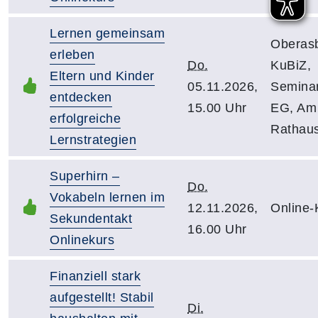
Lernen gemeinsam
Oberas
erleben
Do.
KuBiZ,
Eltern und Kinder
05.11.2026,
Semina
entdecken
15.00 Uhr
EG, Am
erfolgreiche
Rathau
Lernstrategien
Superhirn –
Do.
Vokabeln lernen im
12.11.2026,
Online-
Sekundentakt
16.00 Uhr
Onlinekurs
Finanziell stark
aufgestellt! Stabil
Di.