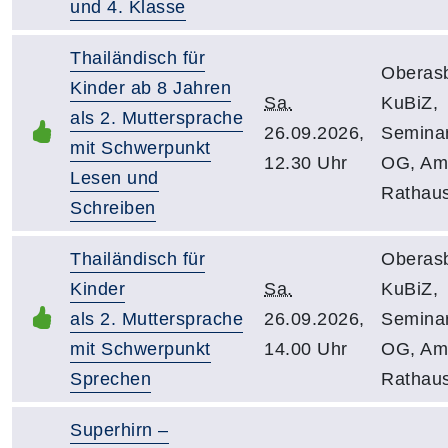
und 4. Klasse
Thailändisch für
Oberas
Kinder ab 8 Jahren
Sa.
KuBiZ,
als 2. Muttersprache
26.09.2026,
Semina
mit Schwerpunkt
12.30 Uhr
OG, Am
Lesen und
Rathau
Schreiben
Thailändisch für
Oberas
Kinder
Sa.
KuBiZ,
als 2. Muttersprache
26.09.2026,
Semina
mit Schwerpunkt
14.00 Uhr
OG, Am
Sprechen
Rathau
Superhirn –