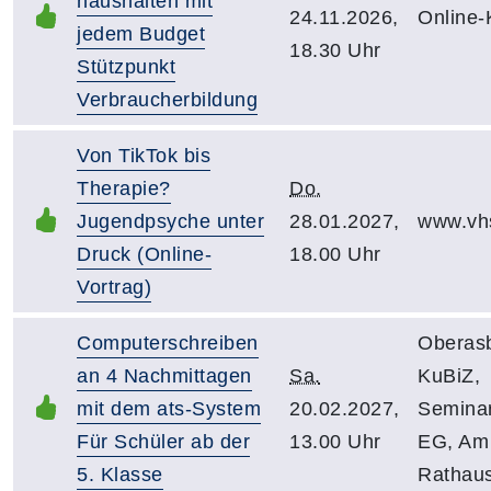
haushalten mit
24.11.2026,
Online-
jedem Budget
18.30 Uhr
Stützpunkt
Verbraucherbildung
Von TikTok bis
Therapie?
Do.
Jugendpsyche unter
28.01.2027,
www.vh
Druck (Online-
18.00 Uhr
Vortrag)
Computerschreiben
Oberas
an 4 Nachmittagen
Sa.
KuBiZ,
mit dem ats-System
20.02.2027,
Semina
Für Schüler ab der
13.00 Uhr
EG, Am
5. Klasse
Rathau