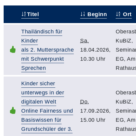
Titel
Beginn
Ort
–
Thailändisch für
Oberas
Kinder
Sa.
KuBiZ,
als 2. Muttersprache
18.04.2026,
Semina
mit Schwerpunkt
10.30 Uhr
EG, Am
Sprechen
Rathau
Kinder sicher
unterwegs in der
Oberas
digitalen Welt
Do.
KuBiZ,
Online Fairness und
17.09.2026,
Semina
Basiswissen für
15.00 Uhr
EG, Am
Grundschüler der 3.
Rathau