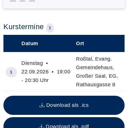
Kurstermine
1
Datum
Ort
–
Roßtal, Evang.
Dienstag •
Gemeindehaus,
22.09.2026 • 19:00
1
Großer Saal, EG,
- 20:30 Uhr
Rathausgasse 8
Insgesamt gibt es 1 Termine zum diesen Kurs
Download als .ics
Download als .pdf