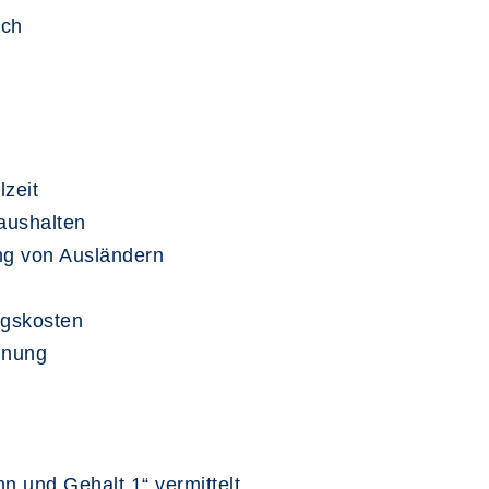
ich
lzeit
Haushalten
ng von Ausländern
ugskosten
hnung
ohn und
G
ehalt 1“ vermittelt.