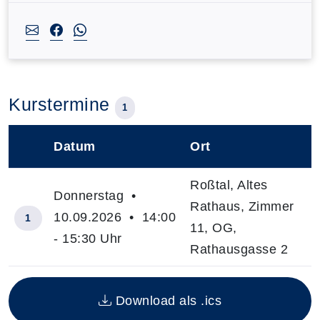
Kurstermine
1
Datum
Ort
–
Roßtal, Altes
Donnerstag •
Rathaus, Zimmer
10.09.2026 • 14:00
1
11, OG,
- 15:30 Uhr
Rathausgasse 2
Insgesamt gibt es 1 Termine zum diesen Kurs
Download als .ics