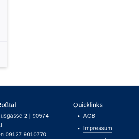
Roßtal
Quicklinks
usgasse 2 | 90574
AGB
l
Impressum
on 09127 9010770