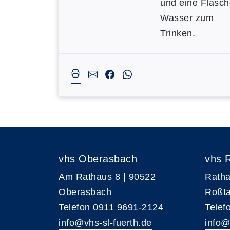
und eine Flasch
Wasser zum
Trinken.
vhs Oberasbach
vhs 
Am Rathaus 8 | 90522
Ratha
Oberasbach
Roßta
Telefon 0911 9691-2124
Telef
info@vhs-sl-fuerth.de
info@