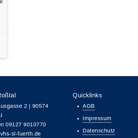
e
Roßtal
Quicklinks
usgasse 2 | 90574
AGB
l
Impressum
on 09127 9010770
Datenschutz
vhs-sl-fuerth.de