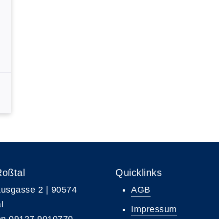
Roßtal
Quicklinks
usgasse 2 | 90574
AGB
l
Impressum