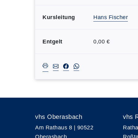
Kursleitung
Hans Fischer
Entgelt
0,00 €
vhs Oberasbach
vhs 
Am Rathaus 8 | 90522
Ratha
Oberasbach
Roßta