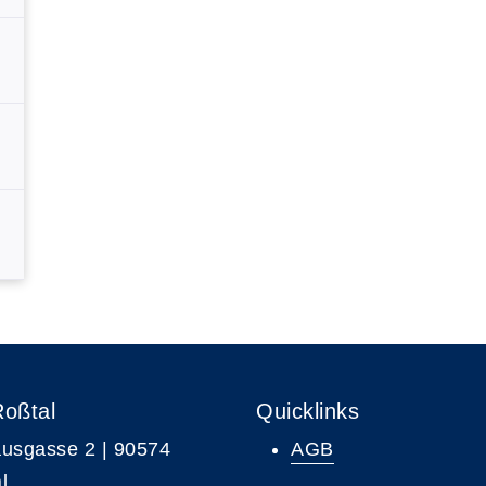
Roßtal
Quicklinks
usgasse 2 | 90574
AGB
l