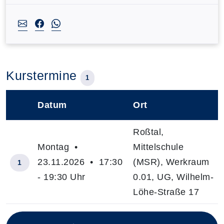
Kurstermine
1
Datum
Ort
–
Roßtal,
Montag •
Mittelschule
23.11.2026 • 17:30
(MSR), Werkraum
1
- 19:30 Uhr
0.01, UG, Wilhelm-
Löhe-Straße 17
Insgesamt gibt es 1 Termine zum diesen Kurs