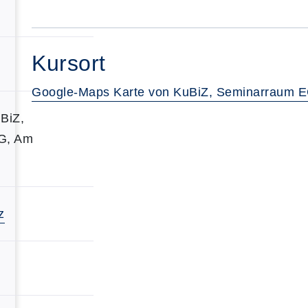
6
Kursort
Google-Maps Karte von KuBiZ, Seminarraum E
BiZ,
G, Am
z