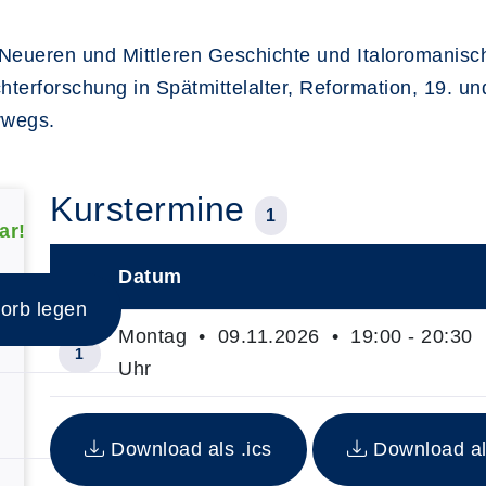
eueren und Mittleren Geschichte und Italoromanischen 
erforschung in Spätmittelalter, Reformation, 19. un
rwegs.
Kurstermine
1
ar!
Datum
–
orb legen
Montag • 09.11.2026 • 19:00 - 20:30
1
Uhr
Insgesamt gibt es 1 Termine zum diesen Kurs
Download als .ics
Download al