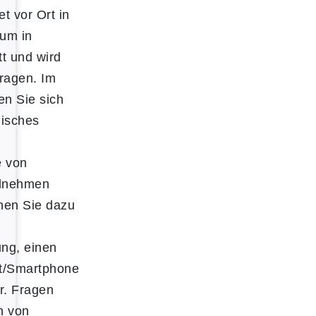
et vor Ort in
um in
t und wird
tragen. Im
n Sie sich
nisches
e von
ilnehmen
hen Sie dazu
ung, einen
t/Smartphone
r. Fragen
h von