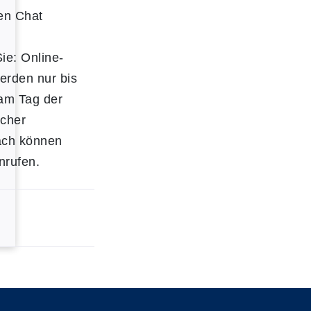
en Chat
ie: Online-
rden nur bis
am Tag der
icher
ach können
nrufen.