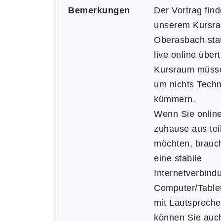
Bemerkungen
Der Vortrag find
unserem Kursra
Oberasbach stat
live online über
Kursraum müsse
um nichts Tech
kümmern.
Wenn Sie onlin
zuhause aus te
möchten, brauc
eine stabile
Internetverbind
Computer/Table
mit Lautspreche
können Sie auc